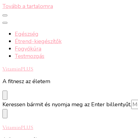
Tovább a tartalomra
Egészség
Étrend-kiegészítők
Fogyókúra
Testmozgás
VitaminPLUS
A fitnesz az életem
Keresel
Keressen bármit és nyomja meg az Enter billentyűt.
valamit?
VitaminPLUS