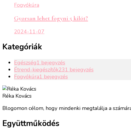
Fogyókúra
Gyorsan lehet fogyni 5 kilót?
2024-11-07
Kategóriák
Egészség
1 bejegyzés
Étrend-kiegészítők
231 bejegyzés
Fogyókúra
1 bejegyzés
Réka Kovács
Blogomon célom, hogy mindenki megtalálja a számára 
Együttműködés