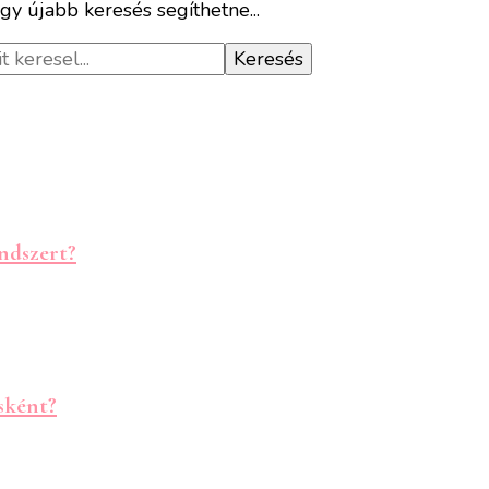
gy újabb keresés segíthetne...
ndszert?
sként?