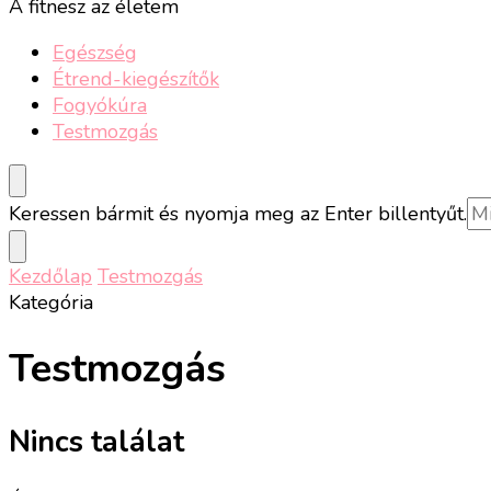
A fitnesz az életem
Egészség
Étrend-kiegészítők
Fogyókúra
Testmozgás
Keresel
Keressen bármit és nyomja meg az Enter billentyűt.
valamit?
Kezdőlap
Testmozgás
Kategória
Testmozgás
Nincs találat