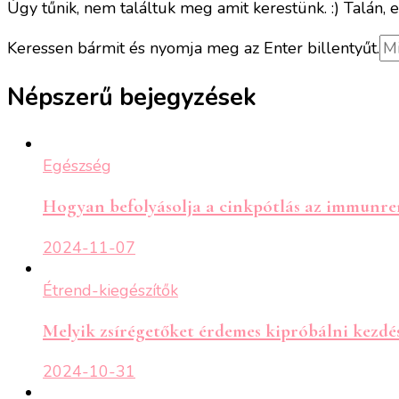
Úgy tűnik, nem találtuk meg amit kerestünk. :) Talán, e
Keresel
Keressen bármit és nyomja meg az Enter billentyűt.
valamit?
Népszerű bejegyzések
Egészség
Hogyan befolyásolja a cinkpótlás az immunre
2024-11-07
Étrend-kiegészítők
Melyik zsírégetőket érdemes kipróbálni kezdé
2024-10-31